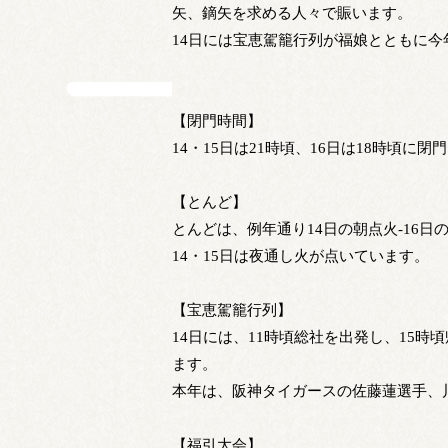
矢、鏑矢を求める人々で賑います。
14日には宝恵駕籠行列が福娘とともに
【閉門時間】
14・15日は21時頃、16日は18時頃に
【とんど】
とんどは、例年通り14日の朝点火-16日
14・15日は夜通し火が点いています。
【宝恵駕籠行列】
14日には、11時頃総社を出発し、15時
ます。
本年は、阪神タイガースの佐藤蓮選手、
【福引大会】