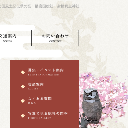
の国風土記伝承の宮 播磨国総社 射楯兵主神社