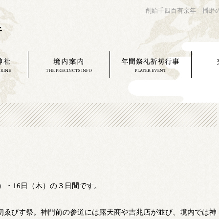
創始千四百有余年 播磨
）・16日（木）の３日間です。
の初ゑびす祭。神門前の参道には露天商や吉兆店が並び、境内では神